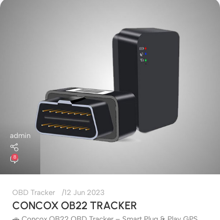
admin
8
OBD Tracker
12 Jun 2023
CONCOX OB22 TRACKER
🚗 Concox OB22 OBD Tracker – Smart Plug & Play GPS