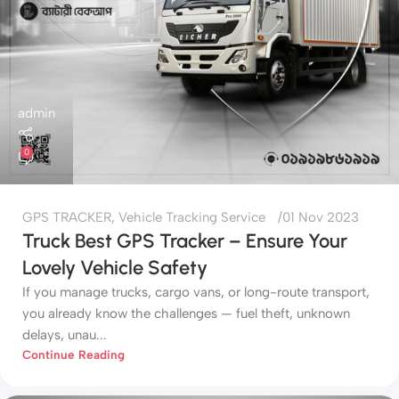
admin
0
GPS TRACKER
,
Vehicle Tracking Service
01 Nov 2023
Truck Best GPS Tracker – Ensure Your
Lovely Vehicle Safety
If you manage trucks, cargo vans, or long-route transport,
you already know the challenges — fuel theft, unknown
delays, unau...
Continue Reading