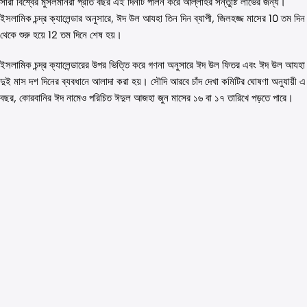
সারা বিশ্বের মুসলমানরা প্রতি বছর এই দিনটি পালন করে আল্লাহর সন্তুষ্টি লাভের জন্য।
ইসলামিক চন্দ্র ক্যালেন্ডার অনুসারে, ঈদ উল আযহা তিন দিন ব্যাপী, জিলহজ্জ মাসের 10 তম দিন
থেকে শুরু হয়ে 12 তম দিনে শেষ হয়।
ইসলামিক চন্দ্র ক্যালেন্ডারের উপর ভিত্তি করে গণনা অনুসারে ঈদ উল ফিতর এবং ঈদ উল আযহা
দুই মাস দশ দিনের ব্যবধানে আলাদা করা হয়। সৌদি আরবে চাঁদ দেখা কমিটির ঘোষণা অনুযায়ী এ
বছর, কোরবানির ঈদ নামেও পরিচিত ঈদুল আজহা জুন মাসের ১৬ বা ১৭ তারিখে পড়তে পারে।