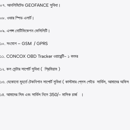
০৭. আনলিমিটেড
GEOFANCE সুবিধা
।
০৮. ওভার স্পিড এলার্ট।
০৯. এপপ্স নোটিফিকেশন ফেসিলিটি।
১০. সংযোগ – GSM / GPRS
১১. CONCOX OBD Tracker ওয়ারেন্টি- ১ বৎসর
১২. কল সেন্টার সাপোর্ট সুবিধা ( প্রিমিয়াম )
১৩. যেকোনো মুহর্তে টেকনিশান সাপোর্ট সুবিধা ( কাস্টমার প্লেস পেইড সার্ভিস, আমাদের অফিস
১৪. আমাদের সিম এবং সার্ভিস নিলে 350/- মাসিক চার্জ ।