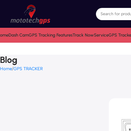
ome
Dash Cam
GPS Tracking Features
Track Now
Service
GPS Tracke
Blog
Home
GPS TRACKER