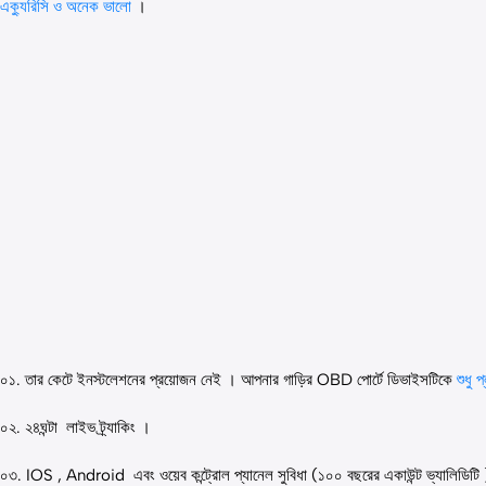
এক্যুরিসি ও অনেক ভালো
।
০১. তার কেটে ইনস্টলেশনের প্রয়োজন নেই । আপনার গাড়ির
OBD
পোর্টে ডিভাইসটিকে
শুধু 
০২. ২৪ঘন্টা লাইভ ট্র্যাকিং ।
০৩. IOS , Android এবং ওয়েব কন্ট্রোল প্যানেল সুবিধা (১০০ বছরের একাউন্ট ভ্যালিডিটি