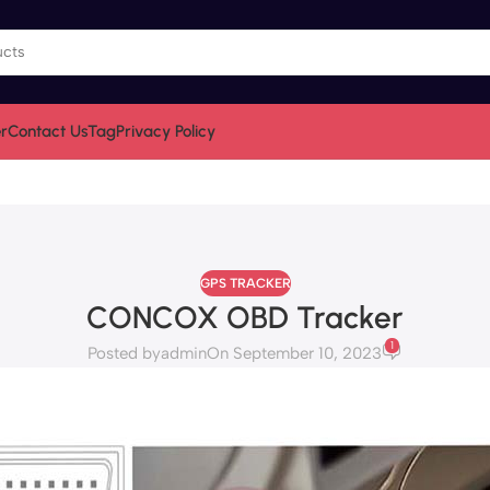
r
Contact Us
Tag
Privacy Policy
GPS TRACKER
CONCOX OBD Tracker
1
Posted by
admin
On September 10, 2023