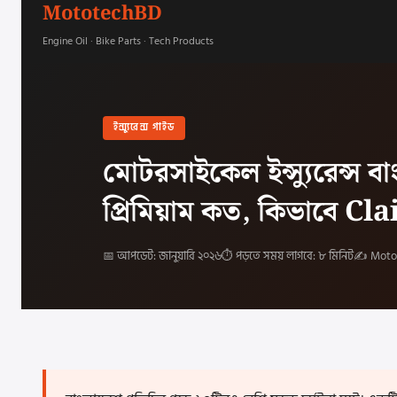
MototechBD
Engine Oil · Bike Parts · Tech Products
ইন্স্যুরেন্স গাইড
মোটরসাইকেল ইন্স্যুরেন্স
প্রিমিয়াম কত, কিভাবে C
📅 আপডেট: জানুয়ারি ২০২৬
⏱ পড়তে সময় লাগবে: ৮ মিনিট
✍️ Motot