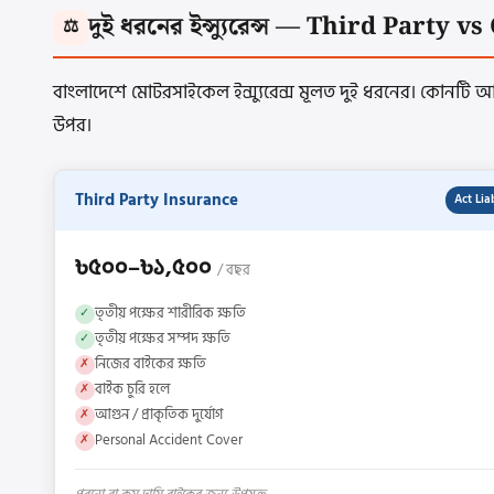
দুই ধরনের ইন্স্যুরেন্স — Third Part
⚖️
বাংলাদেশে মোটরসাইকেল ইন্স্যুরেন্স মূলত দুই ধরনের। কোনটি আ
উপর।
Third Party Insurance
Act Lia
৳৫০০–৳১,৫০০
/ বছর
তৃতীয় পক্ষের শারীরিক ক্ষতি
✓
তৃতীয় পক্ষের সম্পদ ক্ষতি
✓
নিজের বাইকের ক্ষতি
✗
বাইক চুরি হলে
✗
আগুন / প্রাকৃতিক দুর্যোগ
✗
Personal Accident Cover
✗