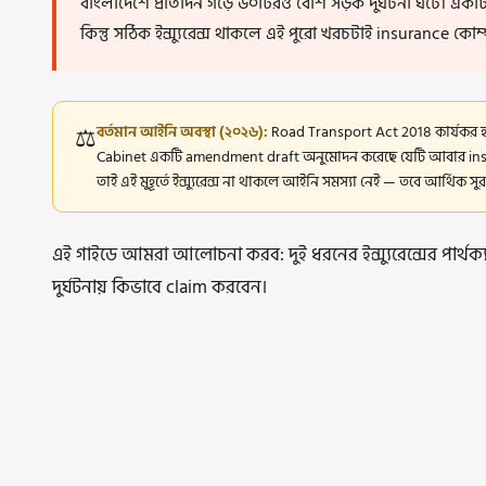
বাংলাদেশে প্রতিদিন গড়ে ৬০টিরও বেশি সড়ক দুর্ঘটনা ঘটে। একট
কিন্তু সঠিক ইন্স্যুরেন্স থাকলে এই পুরো খরচটাই insurance কোম্প
⚖️
বর্তমান আইনি অবস্থা (২০২৬):
Road Transport Act 2018 কার্যকর হও
Cabinet একটি amendment draft অনুমোদন করেছে যেটি আবার insuran
তাই এই মুহূর্তে ইন্স্যুরেন্স না থাকলে আইনি সমস্যা নেই — তবে আর্থিক সুর
এই গাইডে আমরা আলোচনা করব: দুই ধরনের ইন্স্যুরেন্সের পার্থক
দুর্ঘটনায় কিভাবে claim করবেন।