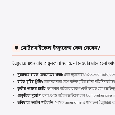
মোটরসাইকেল ইন্স্যুরেন্স কেন নেবেন?
🛡️
ইন্স্যুরেন্স এখন বাধ্যতামূলক না হলেও, না নেওয়ার মানে হলো
দুর্ঘটনায় বাইক মেরামতের খরচ:
ছোট দুর্ঘটনায়ও ৳২০,০০০–৳৫০,০০০
বাইক চুরির ঝুঁকি:
ঢাকাসহ সারা দেশে বাইক চুরির ঘটনা প্রতিদিন ঘটছে।
তৃতীয় পক্ষের ক্ষতি:
আপনার বাইকের কারণে কেউ আহত হলে ক্ষতিপূরণ
প্রাকৃতিক দুর্যোগ:
বন্যা, ঝড়ে বাইক ক্ষতিগ্রস্ত হলে Comprehensive i
ভবিষ্যতে আইন পরিবর্তন:
সংসদে amendment পাস হলে ইন্স্যুরেন্স আ