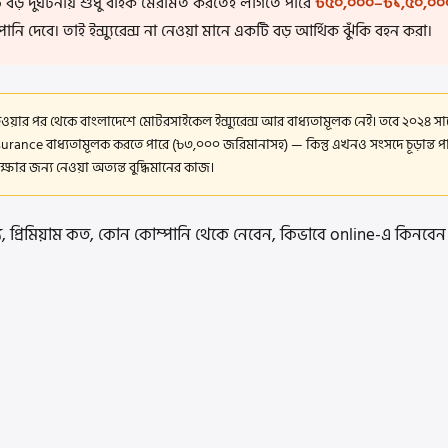
ি বড় দুর্ঘটনায় শুধু বাইক মেরামত করতেই লাগতে পারে
৳৫০,০০০–৳১,৫০,০০
ানি দেবে। তাই ইন্স্যুরেন্স না নেওয়া মানে একটি বড় আর্থিক ঝুঁকি বহন করা।
য়ার পর থেকে বাংলাদেশে মোটরসাইকেল ইন্স্যুরেন্স আর বাধ্যতামূলক নেই। তবে ২০২৪ স
ce বাধ্যতামূলক করতে পারে (৳৩,০০০ জরিমানাসহ) — কিন্তু এখনও সংসদে চূড়ান্ত পা
ক্ষার জন্য নেওয়া অত্যন্ত বুদ্ধিমানের কাজ।
্য, প্রিমিয়াম কত, কোন কোম্পানি থেকে নেবেন, কিভাবে online-এ কিনবে