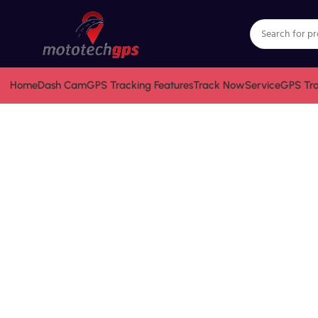
Home
Dash Cam
GPS Tracking Features
Track Now
Service
GPS Tr