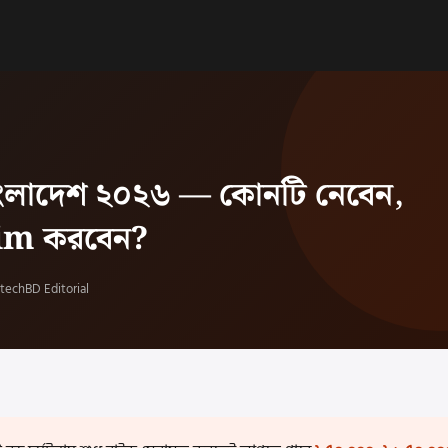
 বাংলাদেশ ২০২৬ — কোনটি নেবেন,
laim করবেন?
echBD Editorial