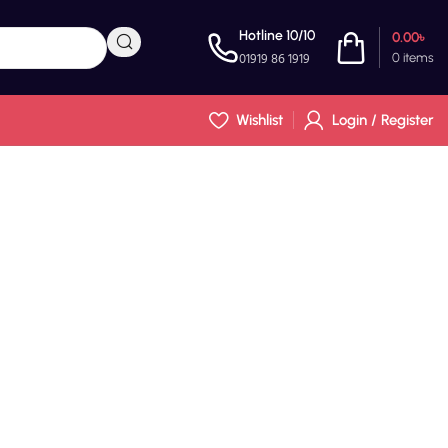
Hotline 10/10
0.00
৳
01919 86 1919
0
items
Wishlist
Login / Register