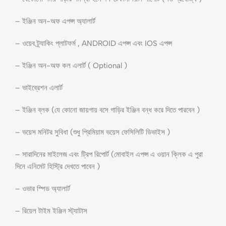
– ইঞ্জিন অন-অফ এপপ্স অ্যালার্ট
– ওয়েব ট্র্যাকিং প্লাটফর্ম , ANDROID এপপ্স এবং IOS এপপ্স
– ইঞ্জিন অন-অফ কল এলার্ট ( Optional )
– ভাইব্রেশন এলার্ট
– ইঞ্জিন ব্লক (যে কোনো জায়গায় বসে গাড়ির ইঞ্জিন বন্ধ করে দিতে পারবেন )
– ভয়েস মনিটর সুবিধা (শুধু প্রিমিয়াম ভয়েস ফেসিলিটি ডিভাইস )
– সারাদিনের মাইলেজ এবং ট্রিপ রিপোর্ট (মোবাইল এপপ্স এ ওয়ান ক্লিক এ পুরা
দিনে এনিমেট হিস্ট্রি দেখতে পাবেন )
– ওভার স্পিড অ্যালার্ট
– রিয়েল টাইম ইঞ্জিন স্ট্যাটাস