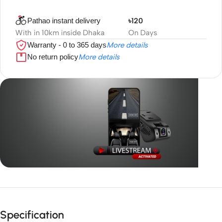
Pathao instant delivery
৳120
With in 10km inside Dhaka
On Days
Warranty - 0 to 365 days
More details
No return policy
More details
Unbeatable offers
GPS with
Specification
live video