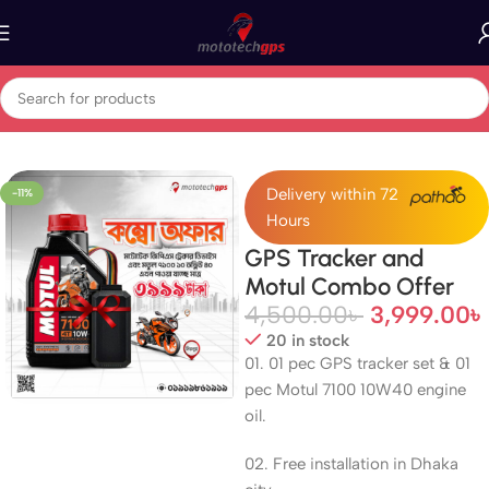
Home
MOTUL
Delivery within 72
-11%
Hours
GPS Tracker and
Motul Combo Offer
4,500.00
৳
3,999.00
৳
20 in stock
01. 01 pec GPS tracker set & 01
pec Motul 7100 10W40 engine
oil.
02. Free installation in Dhaka