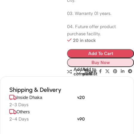
city.
03. Warranty 01 years.
04. Future offer product
purchase facility.
20 in stock
Add To Cart
Buy Now
Add to
Add to
Share:
compare
wishlist
Shipping & Delivery
Inside Dhaka
৳20
2-3 Days
Others
2-4 Days
৳90