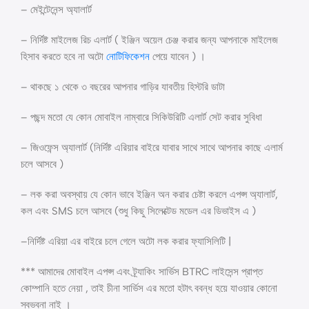
– মেইন্টেনেন্স অ্যালার্ট
– নির্দিষ্ট মাইলেজ রিচ এলার্ট ( ইঞ্জিন অয়েল চেঞ্জ করার জন্য আপনাকে মাইলেজ
হিসাব করতে হবে না অটো
নোটিফিকেশন
পেয়ে যাবেন ) ।
– থাকছে ১ থেকে ৩ বছরের আপনার গাড়ির যাবতীয় হিস্টরি ডাটা
– পছন্দ মতো যে কোন মোবাইল নাম্বারে সিকিউরিটি এলার্ট সেট করার সুবিধা
– জিওফেন্স অ্যালার্ট (নির্দিষ্ট এরিয়ার বাইরে যাবার সাথে সাথে আপনার কাছে এলার্ম
চলে আসবে )
– লক করা অবস্থায় যে কোন ভাবে ইঞ্জিন অন করার চেষ্টা করলে এপপ্স অ্যালার্ট,
কল এবং SMS চলে আসবে (শুধু কিছু সিলেক্টেড মডেল এর ডিভাইস এ )
–নির্দিষ্ট এরিয়া এর বাইরে চলে গেলে অটো লক করার ফ্যাসিলিটি |
*** আমাদের মোবাইল এপপ্স এবং ট্র্যাকিং সার্ভিস BTRC লাইসেন্স প্রাপ্ত
কোম্পানি হতে নেয়া , তাই চীনা সার্ভিস এর মতো হটাৎ ববন্ধ হয়ে যাওয়ার কোনো
স্বভবনা নাই ।