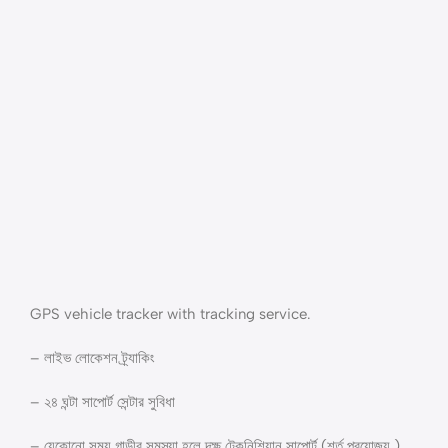
GPS vehicle tracker with tracking service.
– লাইভ লোকেশন ট্র্যাকিং
– ২৪ ঘন্টা সাপোর্ট সেন্টার সুবিধা
– যেকোনো সময় গাড়ীর সমস্যা হলে দক্ষ টেকনিশিয়ান সাপোর্ট (শর্ত প্রযোজ্য )